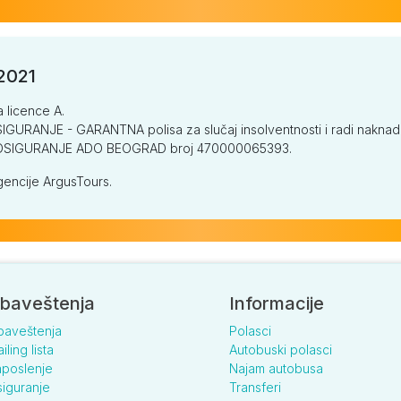
/2021
a licence A.
GURANJE - GARANTNA polisa za slučaj insolventnosti i radi naknade š
V OSIGURANJE ADO BEOGRAD broj 470000065393.
encije ArgusTours.
baveštenja
Informacije
baveštenja
Polasci
iling lista
Autobuski polasci
poslenje
Najam autobusa
iguranje
Transferi