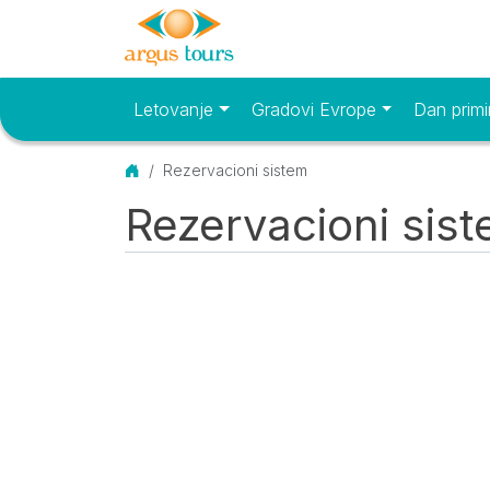
Letovanje
Gradovi Evrope
Dan primi
Osnovni meni
Početna
Rezervacioni sistem
Rezervacioni sis