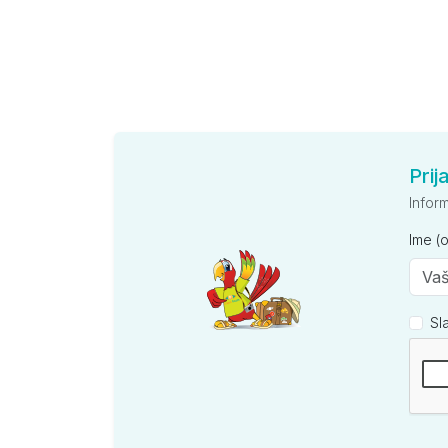
Prij
Infor
Ime (
Sl
Kompan