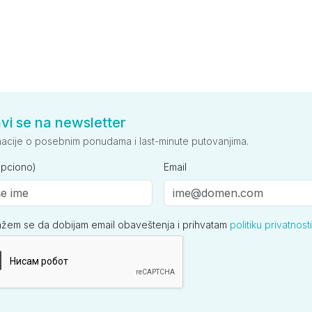
avi se na newsletter
macije o posebnim ponudama i last-minute putovanjima.
opciono)
Email
ažem se da dobijam email obaveštenja i prihvatam
politiku privatnosti
ija