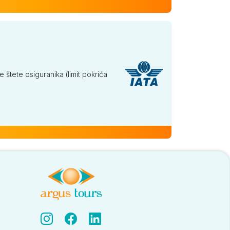
tete osiguranika (limit pokrića