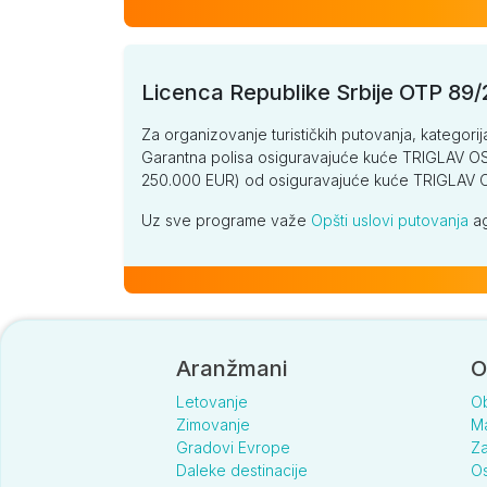
Licenca Republike Srbije OTP 89
Za organizovanje turističkih putovanja, kategorij
Garantna polisa osiguravajuće kuće TRIGLAV OSI
250.000 EUR) od osiguravajuće kuće TRIGLA
Uz sve programe važe
Opšti uslovi putovanja
ag
Aranžmani
O
Letovanje
O
Zimovanje
Ma
Gradovi Evrope
Za
Daleke destinacije
Os