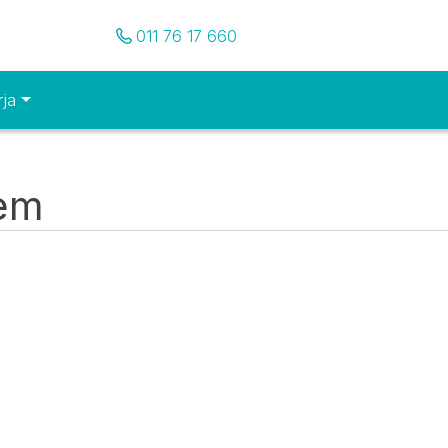
Pozovite nas
011 76 17 660
rja
tem