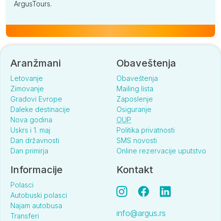
ArgusTours.
Aranžmani
Obaveštenja
Letovanje
Obaveštenja
Zimovanje
Mailing lista
Gradovi Evrope
Zaposlenje
Daleke destinacije
Osiguranje
Nova godina
OUP
Uskrs i 1. maj
Politika privatnosti
Dan državnosti
SMS novosti
Dan primirja
Online rezervacije uputstvo
Informacije
Kontakt
Polasci
Autobuski polasci
Najam autobusa
info@argus.rs
Transferi