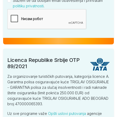
Slažem se da dobijam email obaveštenja i prihvatam
politiku privatnosti
.
Kompanija
Licenca Republike Srbije OTP
89/2021
Za organizovanje turističkih putovanja, kategorija licence A.
Garantna polisa osiguravajuće kuće TRIGLAV OSIGURANJE
- GARANTNA polisa za slučaj insolventnosti i radi naknade
štete osiguranika (limit pokrića 250.000 EUR) od
osiguravajuće kuće TRIGLAV OSIGURANJE ADO BEOGRAD
broj 470000065393.
Uz sve programe važe
Opšti uslovi putovanja
agencije