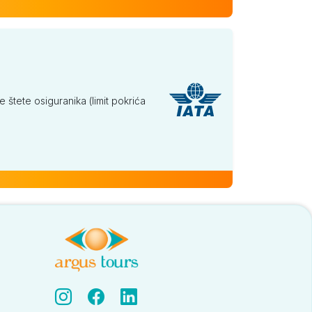
tete osiguranika (limit pokrića