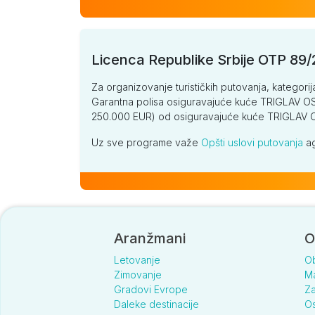
Licenca Republike Srbije OTP 89
Za organizovanje turističkih putovanja, kategorij
Garantna polisa osiguravajuće kuće TRIGLAV OSI
250.000 EUR) od osiguravajuće kuće TRIGLA
Uz sve programe važe
Opšti uslovi putovanja
ag
Aranžmani
O
Letovanje
O
Zimovanje
Ma
Gradovi Evrope
Za
Daleke destinacije
Os