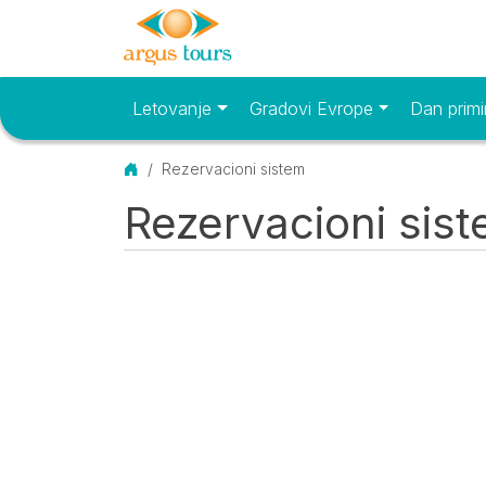
Letovanje
Gradovi Evrope
Dan primi
Osnovni meni
Početna
Rezervacioni sistem
Rezervacioni sis