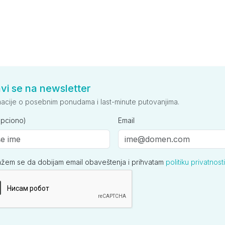
avi se na newsletter
macije o posebnim ponudama i last-minute putovanjima.
opciono)
Email
ažem se da dobijam email obaveštenja i prihvatam
politiku privatnosti
ija