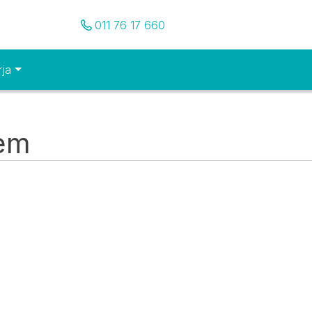
Pozovite nas
011 76 17 660
rja
tem