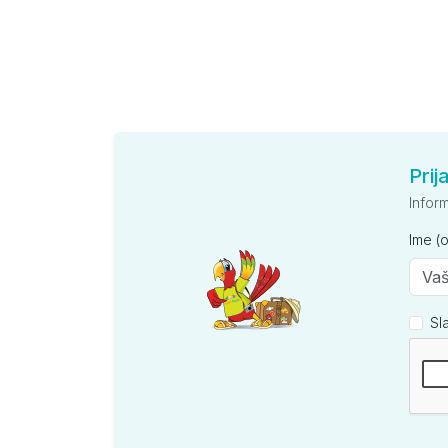
Prij
Infor
Ime (
Sl
Kompan