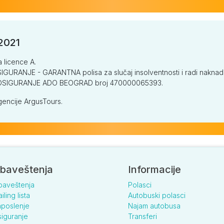
/2021
a licence A.
GURANJE - GARANTNA polisa za slučaj insolventnosti i radi naknade š
V OSIGURANJE ADO BEOGRAD broj 470000065393.
encije ArgusTours.
baveštenja
Informacije
baveštenja
Polasci
iling lista
Autobuski polasci
poslenje
Najam autobusa
iguranje
Transferi