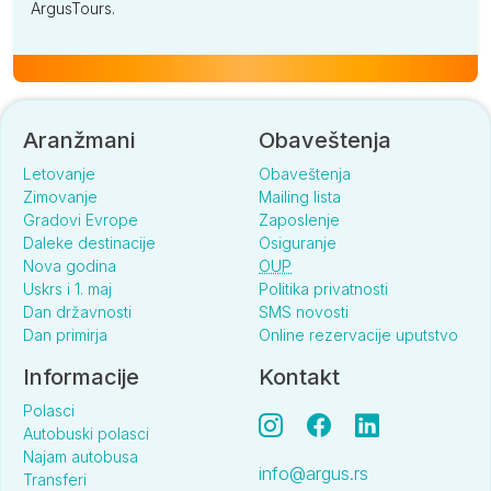
ArgusTours.
Aranžmani
Obaveštenja
Letovanje
Obaveštenja
Zimovanje
Mailing lista
Gradovi Evrope
Zaposlenje
Daleke destinacije
Osiguranje
Nova godina
OUP
Uskrs i 1. maj
Politika privatnosti
Dan državnosti
SMS novosti
Dan primirja
Online rezervacije uputstvo
Informacije
Kontakt
Polasci
Autobuski polasci
Najam autobusa
info@argus.rs
Transferi