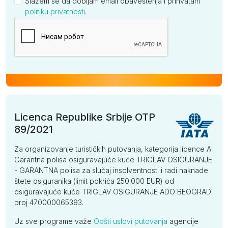
Slažem se da dobijam email obaveštenja i prihvatam
politiku privatnosti
.
Kompanija
Licenca Republike Srbije OTP
89/2021
Za organizovanje turističkih putovanja, kategorija licence A.
Garantna polisa osiguravajuće kuće TRIGLAV OSIGURANJE
- GARANTNA polisa za slučaj insolventnosti i radi naknade
štete osiguranika (limit pokrića 250.000 EUR) od
osiguravajuće kuće TRIGLAV OSIGURANJE ADO BEOGRAD
broj 470000065393.
Uz sve programe važe
Opšti uslovi putovanja
agencije