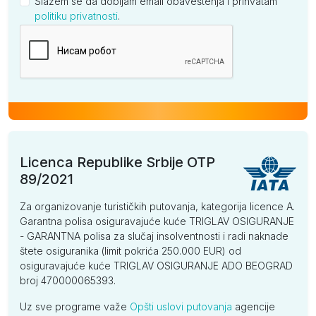
Slažem se da dobijam email obaveštenja i prihvatam
politiku privatnosti
.
Kompanija
Licenca Republike Srbije OTP
89/2021
Za organizovanje turističkih putovanja, kategorija licence A.
Garantna polisa osiguravajuće kuće TRIGLAV OSIGURANJE
- GARANTNA polisa za slučaj insolventnosti i radi naknade
štete osiguranika (limit pokrića 250.000 EUR) od
osiguravajuće kuće TRIGLAV OSIGURANJE ADO BEOGRAD
broj 470000065393.
Uz sve programe važe
Opšti uslovi putovanja
agencije