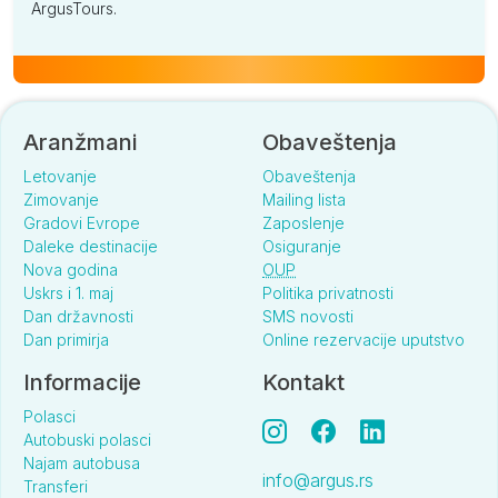
ArgusTours.
Aranžmani
Obaveštenja
Letovanje
Obaveštenja
Zimovanje
Mailing lista
Gradovi Evrope
Zaposlenje
Daleke destinacije
Osiguranje
Nova godina
OUP
Uskrs i 1. maj
Politika privatnosti
Dan državnosti
SMS novosti
Dan primirja
Online rezervacije uputstvo
Informacije
Kontakt
Polasci
Autobuski polasci
Najam autobusa
info@argus.rs
Transferi