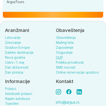
ArgusTours.
Aranžmani
Obaveštenja
Letovanje
Obaveštenja
Zimovanje
Mailing lista
Gradovi Evrope
Zaposlenje
Daleke destinacije
Osiguranje
Nova godina
OUP
Uskrs i 1. maj
Politika privatnosti
Dan državnosti
SMS novosti
Dan primirja
Online rezervacije uputstvo
Informacije
Kontakt
Polasci
Autobuski polasci
Najam autobusa
info@argus.rs
Transferi