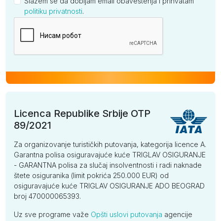
Slažem se da dobijam email obaveštenja i prihvatam
politiku privatnosti
.
Kompanija
Licenca Republike Srbije OTP
89/2021
Za organizovanje turističkih putovanja, kategorija licence A.
Garantna polisa osiguravajuće kuće TRIGLAV OSIGURANJE
- GARANTNA polisa za slučaj insolventnosti i radi naknade
štete osiguranika (limit pokrića 250.000 EUR) od
osiguravajuće kuće TRIGLAV OSIGURANJE ADO BEOGRAD
broj 470000065393.
Uz sve programe važe
Opšti uslovi putovanja
agencije