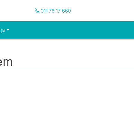
Pozovite nas
011 76 17 660
rja
tem