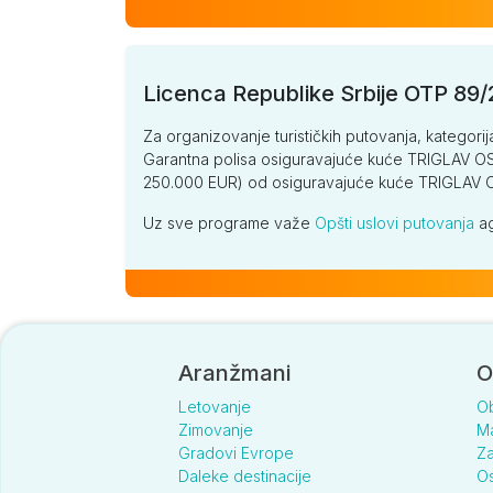
Licenca Republike Srbije OTP 89
Za organizovanje turističkih putovanja, kategorij
Garantna polisa osiguravajuće kuće TRIGLAV OSI
250.000 EUR) od osiguravajuće kuće TRIGLA
Uz sve programe važe
Opšti uslovi putovanja
ag
Aranžmani
O
Letovanje
O
Zimovanje
Ma
Gradovi Evrope
Za
Daleke destinacije
Os