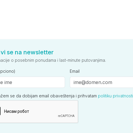
avi se na newsletter
macije o posebnim ponudama i last-minute putovanjima.
opciono)
Email
ažem se da dobijam email obaveštenja i prihvatam
politiku privatnosti
ija