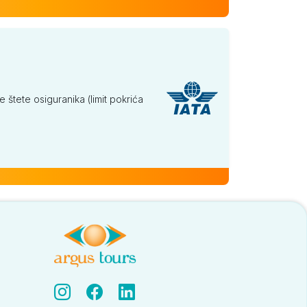
tete osiguranika (limit pokrića