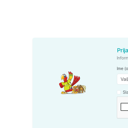
Prij
Infor
Ime (
Sl
Kompan