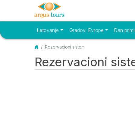
Letovanje
Gradovi Evrope
Dan primi
Osnovni meni
Početna
Rezervacioni sistem
Rezervacioni sis