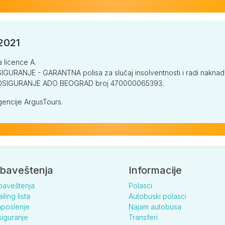
/2021
a licence A.
GURANJE - GARANTNA polisa za slučaj insolventnosti i radi naknade š
V OSIGURANJE ADO BEOGRAD broj 470000065393.
encije ArgusTours.
baveštenja
Informacije
baveštenja
Polasci
iling lista
Autobuski polasci
poslenje
Najam autobusa
iguranje
Transferi