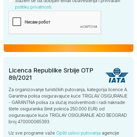
Slažem se da dobijam email obaveštenja i prihvatam
politiku privatnosti
.
Kompanija
Licenca Republike Srbije OTP
89/2021
Za organizovanje turističkih putovanja, kategorija licence A.
Garantna polisa osiguravajuće kuće TRIGLAV OSIGURANJE
- GARANTNA polisa za slučaj insolventnosti i radi naknade
štete osiguranika (limit pokrića 250.000 EUR) od
osiguravajuće kuće TRIGLAV OSIGURANJE ADO BEOGRAD
broj 470000065393.
Uz sve programe važe
Opšti uslovi putovanja
agencije