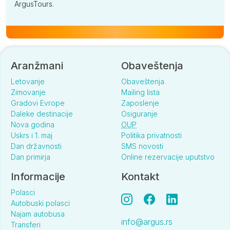
ArgusTours.
Aranžmani
Obaveštenja
Letovanje
Obaveštenja
Zimovanje
Mailing lista
Gradovi Evrope
Zaposlenje
Daleke destinacije
Osiguranje
Nova godina
OUP
Uskrs i 1. maj
Politika privatnosti
Dan državnosti
SMS novosti
Dan primirja
Online rezervacije uputstvo
Informacije
Kontakt
Polasci
Autobuski polasci
Najam autobusa
info@argus.rs
Transferi