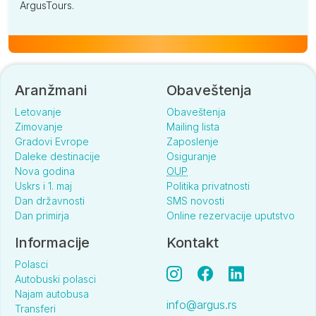
ArgusTours.
Aranžmani
Obaveštenja
Letovanje
Obaveštenja
Zimovanje
Mailing lista
Gradovi Evrope
Zaposlenje
Daleke destinacije
Osiguranje
Nova godina
OUP
Uskrs i 1. maj
Politika privatnosti
Dan državnosti
SMS novosti
Dan primirja
Online rezervacije uputstvo
Informacije
Kontakt
Polasci
Autobuski polasci
Najam autobusa
info@argus.rs
Transferi