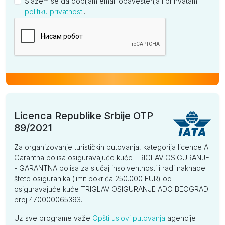
Slažem se da dobijam email obaveštenja i prihvatam
politiku privatnosti
.
Kompanija
Licenca Republike Srbije OTP
89/2021
Za organizovanje turističkih putovanja, kategorija licence A.
Garantna polisa osiguravajuće kuće TRIGLAV OSIGURANJE
- GARANTNA polisa za slučaj insolventnosti i radi naknade
štete osiguranika (limit pokrića 250.000 EUR) od
osiguravajuće kuće TRIGLAV OSIGURANJE ADO BEOGRAD
broj 470000065393.
Uz sve programe važe
Opšti uslovi putovanja
agencije