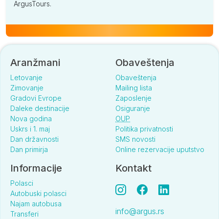
ArgusTours.
Aranžmani
Obaveštenja
Letovanje
Obaveštenja
Zimovanje
Mailing lista
Gradovi Evrope
Zaposlenje
Daleke destinacije
Osiguranje
Nova godina
OUP
Uskrs i 1. maj
Politika privatnosti
Dan državnosti
SMS novosti
Dan primirja
Online rezervacije uputstvo
Informacije
Kontakt
Polasci
Autobuski polasci
Najam autobusa
info@argus.rs
Transferi