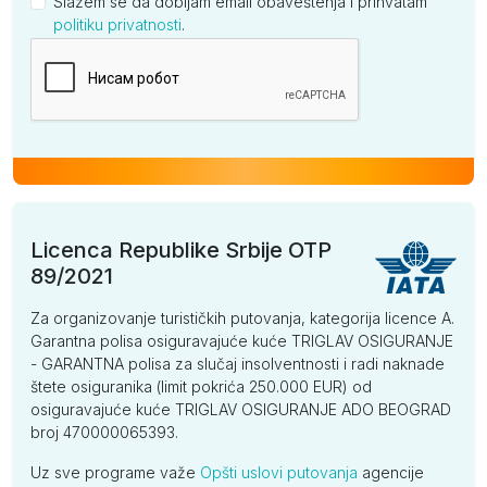
Slažem se da dobijam email obaveštenja i prihvatam
politiku privatnosti
.
Kompanija
Licenca Republike Srbije OTP
89/2021
Za organizovanje turističkih putovanja, kategorija licence A.
Garantna polisa osiguravajuće kuće TRIGLAV OSIGURANJE
- GARANTNA polisa za slučaj insolventnosti i radi naknade
štete osiguranika (limit pokrića 250.000 EUR) od
osiguravajuće kuće TRIGLAV OSIGURANJE ADO BEOGRAD
broj 470000065393.
Uz sve programe važe
Opšti uslovi putovanja
agencije