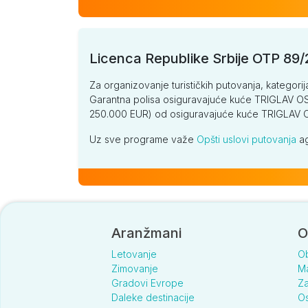
Licenca Republike Srbije OTP 89
Za organizovanje turističkih putovanja, kategorij
Garantna polisa osiguravajuće kuće TRIGLAV OSI
250.000 EUR) od osiguravajuće kuće TRIGLA
Uz sve programe važe
Opšti uslovi putovanja
ag
Aranžmani
O
Letovanje
O
Zimovanje
Ma
Gradovi Evrope
Za
Daleke destinacije
Os