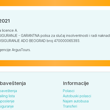
/2021
a licence A.
GURANJE - GARANTNA polisa za slučaj insolventnosti i radi naknade š
V OSIGURANJE ADO BEOGRAD broj 470000065393.
encije ArgusTours.
baveštenja
Informacije
baveštenja
Polasci
iling lista
Autobuski polasci
poslenje
Najam autobusa
iguranje
Transferi