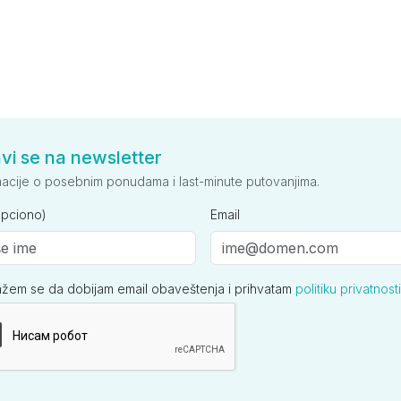
avi se na newsletter
macije o posebnim ponudama i last-minute putovanjima.
opciono)
Email
ažem se da dobijam email obaveštenja i prihvatam
politiku privatnosti
ija