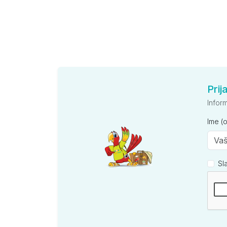
Prij
Infor
Ime (
Sl
Kompan