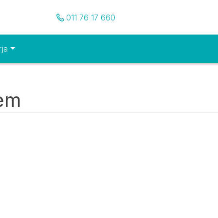
Pozovite nas
011 76 17 660
rja
tem