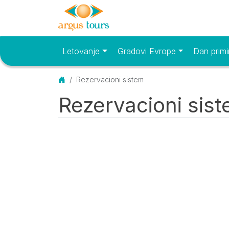
Letovanje
Gradovi Evrope
Dan primi
Osnovni meni
Početna
Rezervacioni sistem
Rezervacioni sis