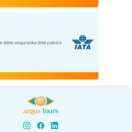
tete osiguranika (limit pokrića