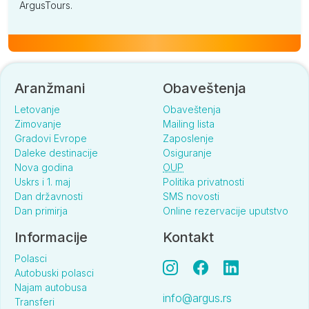
ArgusTours.
Aranžmani
Obaveštenja
Letovanje
Obaveštenja
Zimovanje
Mailing lista
Gradovi Evrope
Zaposlenje
Daleke destinacije
Osiguranje
Nova godina
OUP
Uskrs i 1. maj
Politika privatnosti
Dan državnosti
SMS novosti
Dan primirja
Online rezervacije uputstvo
Informacije
Kontakt
Polasci
Autobuski polasci
Najam autobusa
info@argus.rs
Transferi