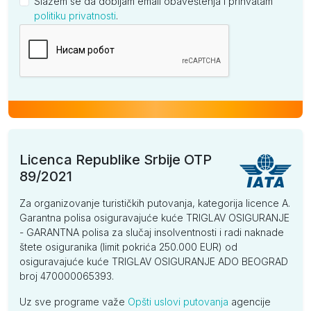
Slažem se da dobijam email obaveštenja i prihvatam
politiku privatnosti
.
Kompanija
Licenca Republike Srbije OTP
89/2021
Za organizovanje turističkih putovanja, kategorija licence A.
Garantna polisa osiguravajuće kuće TRIGLAV OSIGURANJE
- GARANTNA polisa za slučaj insolventnosti i radi naknade
štete osiguranika (limit pokrića 250.000 EUR) od
osiguravajuće kuće TRIGLAV OSIGURANJE ADO BEOGRAD
broj 470000065393.
Uz sve programe važe
Opšti uslovi putovanja
agencije