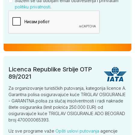
Slažem se da dobijam email obaveštenja i prihvatam
politiku privatnosti
.
Kompanija
Licenca Republike Srbije OTP
89/2021
Za organizovanje turističkih putovanja, kategorija licence A.
Garantna polisa osiguravajuće kuće TRIGLAV OSIGURANJE
- GARANTNA polisa za slučaj insolventnosti i radi naknade
štete osiguranika (limit pokrića 250.000 EUR) od
osiguravajuće kuće TRIGLAV OSIGURANJE ADO BEOGRAD
broj 470000065393.
Uz sve programe važe
Opšti uslovi putovanja
agencije