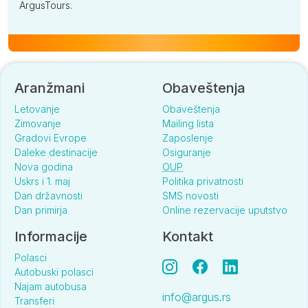
ArgusTours.
Aranžmani
Obaveštenja
Letovanje
Obaveštenja
Zimovanje
Mailing lista
Gradovi Evrope
Zaposlenje
Daleke destinacije
Osiguranje
Nova godina
OUP
Uskrs i 1. maj
Politika privatnosti
Dan državnosti
SMS novosti
Dan primirja
Online rezervacije uputstvo
Informacije
Kontakt
Polasci
Autobuski polasci
Najam autobusa
info@argus.rs
Transferi