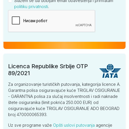
Slažem se da dobijam email obaveštenja i prihvatam
politiku privatnosti
.
Kompanija
Licenca Republike Srbije OTP
89/2021
Za organizovanje turističkih putovanja, kategorija licence A.
Garantna polisa osiguravajuće kuće TRIGLAV OSIGURANJE
- GARANTNA polisa za slučaj insolventnosti i radi naknade
štete osiguranika (limit pokrića 250.000 EUR) od
osiguravajuće kuće TRIGLAV OSIGURANJE ADO BEOGRAD
broj 470000065393.
Uz sve programe važe
Opšti uslovi putovanja
agencije