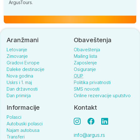
ArgusTours.
Aranžmani
Obaveštenja
Letovanje
Obaveštenja
Zimovanje
Mailing lista
Gradovi Evrope
Zaposlenje
Daleke destinacije
Osiguranje
Nova godina
OUP
Uskrs i 1. maj
Politika privatnosti
Dan državnosti
SMS novosti
Dan primirja
Online rezervacije uputstvo
Informacije
Kontakt
Polasci
Autobuski polasci
Najam autobusa
info@argus.rs
Transferi