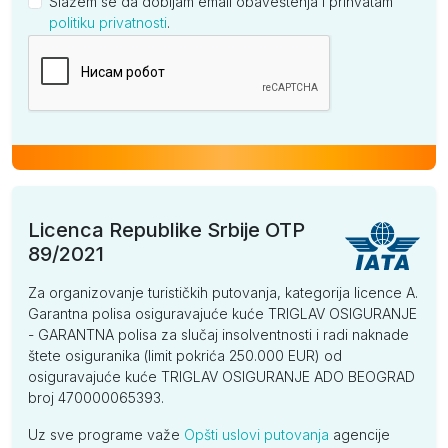
Slažem se da dobijam email obaveštenja i prihvatam
politiku privatnosti
.
Kompanija
Licenca Republike Srbije OTP
89/2021
Za organizovanje turističkih putovanja, kategorija licence A.
Garantna polisa osiguravajuće kuće TRIGLAV OSIGURANJE
- GARANTNA polisa za slučaj insolventnosti i radi naknade
štete osiguranika (limit pokrića 250.000 EUR) od
osiguravajuće kuće TRIGLAV OSIGURANJE ADO BEOGRAD
broj 470000065393.
Uz sve programe važe
Opšti uslovi putovanja
agencije