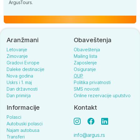
ArgusTours.
Aranžmani
Obaveštenja
Letovanje
Obaveštenja
Zimovanje
Mailing lista
Gradovi Evrope
Zaposlenje
Daleke destinacije
Osiguranje
Nova godina
OUP
Uskrs i 1. maj
Politika privatnosti
Dan državnosti
SMS novosti
Dan primirja
Online rezervacije uputstvo
Informacije
Kontakt
Polasci
Autobuski polasci
Najam autobusa
info@argus.rs
Transferi