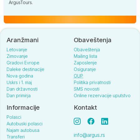
ArgusTours.
Aranžmani
Obaveštenja
Letovanje
Obaveštenja
Zimovanje
Mailing lista
Gradovi Evrope
Zaposlenje
Daleke destinacije
Osiguranje
Nova godina
OUP
Uskrs i 1. maj
Politika privatnosti
Dan državnosti
SMS novosti
Dan primirja
Online rezervacije uputstvo
Informacije
Kontakt
Polasci
Autobuski polasci
Najam autobusa
info@argus.rs
Transferi