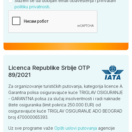
Slažem se da dobijam email obaveštenja i prihvatam
politiku privatnosti
.
Kompanija
Licenca Republike Srbije OTP
89/2021
Za organizovanje turističkih putovanja, kategorija licence A.
Garantna polisa osiguravajuće kuće TRIGLAV OSIGURANJE
- GARANTNA polisa za slučaj insolventnosti i radi naknade
štete osiguranika (limit pokrića 250.000 EUR) od
osiguravajuće kuće TRIGLAV OSIGURANJE ADO BEOGRAD
broj 470000065393.
Uz sve programe važe
Opšti uslovi putovanja
agencije