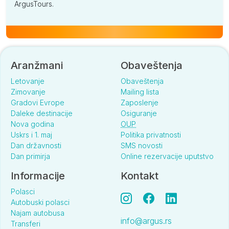
ArgusTours.
Aranžmani
Obaveštenja
Letovanje
Obaveštenja
Zimovanje
Mailing lista
Gradovi Evrope
Zaposlenje
Daleke destinacije
Osiguranje
Nova godina
OUP
Uskrs i 1. maj
Politika privatnosti
Dan državnosti
SMS novosti
Dan primirja
Online rezervacije uputstvo
Informacije
Kontakt
Polasci
Autobuski polasci
Najam autobusa
info@argus.rs
Transferi