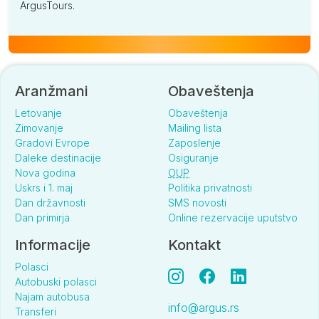
ArgusTours.
Aranžmani
Obaveštenja
Letovanje
Obaveštenja
Zimovanje
Mailing lista
Gradovi Evrope
Zaposlenje
Daleke destinacije
Osiguranje
Nova godina
OUP
Uskrs i 1. maj
Politika privatnosti
Dan državnosti
SMS novosti
Dan primirja
Online rezervacije uputstvo
Informacije
Kontakt
Polasci
Autobuski polasci
Najam autobusa
info@argus.rs
Transferi