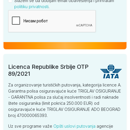
Slažem se da dobijam email obaveštenja i prihvatam
politiku privatnosti
.
Kompanija
Licenca Republike Srbije OTP
89/2021
Za organizovanje turističkih putovanja, kategorija licence A.
Garantna polisa osiguravajuće kuće TRIGLAV OSIGURANJE
- GARANTNA polisa za slučaj insolventnosti i radi naknade
štete osiguranika (limit pokrića 250.000 EUR) od
osiguravajuće kuće TRIGLAV OSIGURANJE ADO BEOGRAD
broj 470000065393.
Uz sve programe važe
Opšti uslovi putovanja
agencije