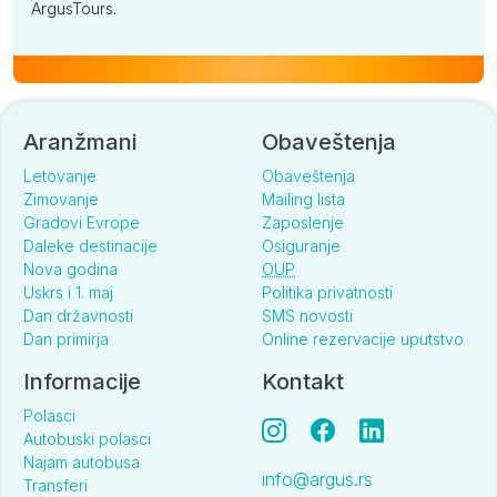
ArgusTours.
Aranžmani
Obaveštenja
Letovanje
Obaveštenja
Zimovanje
Mailing lista
Gradovi Evrope
Zaposlenje
Daleke destinacije
Osiguranje
Nova godina
OUP
Uskrs i 1. maj
Politika privatnosti
Dan državnosti
SMS novosti
Dan primirja
Online rezervacije uputstvo
Informacije
Kontakt
Polasci
Autobuski polasci
Najam autobusa
info@argus.rs
Transferi