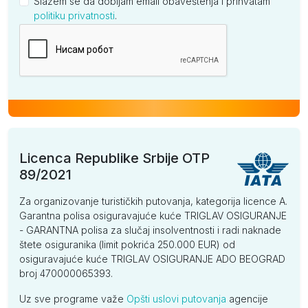
Slažem se da dobijam email obaveštenja i prihvatam
politiku privatnosti
.
Kompanija
Licenca Republike Srbije OTP
89/2021
Za organizovanje turističkih putovanja, kategorija licence A.
Garantna polisa osiguravajuće kuće TRIGLAV OSIGURANJE
- GARANTNA polisa za slučaj insolventnosti i radi naknade
štete osiguranika (limit pokrića 250.000 EUR) od
osiguravajuće kuće TRIGLAV OSIGURANJE ADO BEOGRAD
broj 470000065393.
Uz sve programe važe
Opšti uslovi putovanja
agencije