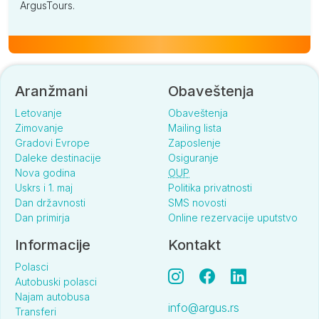
ArgusTours.
Aranžmani
Obaveštenja
Letovanje
Obaveštenja
Zimovanje
Mailing lista
Gradovi Evrope
Zaposlenje
Daleke destinacije
Osiguranje
Nova godina
OUP
Uskrs i 1. maj
Politika privatnosti
Dan državnosti
SMS novosti
Dan primirja
Online rezervacije uputstvo
Informacije
Kontakt
Polasci
Autobuski polasci
Najam autobusa
info@argus.rs
Transferi