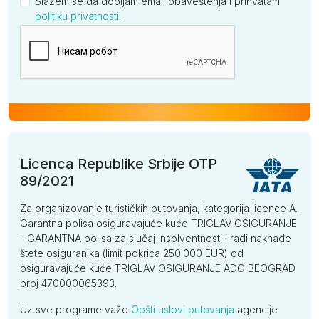
Slažem se da dobijam email obaveštenja i prihvatam
politiku privatnosti
.
Kompanija
Licenca Republike Srbije OTP
89/2021
Za organizovanje turističkih putovanja, kategorija licence A.
Garantna polisa osiguravajuće kuće TRIGLAV OSIGURANJE
- GARANTNA polisa za slučaj insolventnosti i radi naknade
štete osiguranika (limit pokrića 250.000 EUR) od
osiguravajuće kuće TRIGLAV OSIGURANJE ADO BEOGRAD
broj 470000065393.
Uz sve programe važe
Opšti uslovi putovanja
agencije