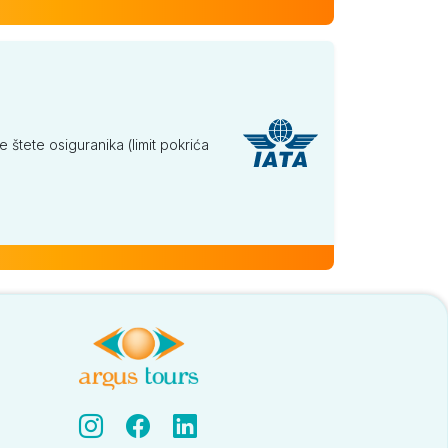
tete osiguranika (limit pokrića