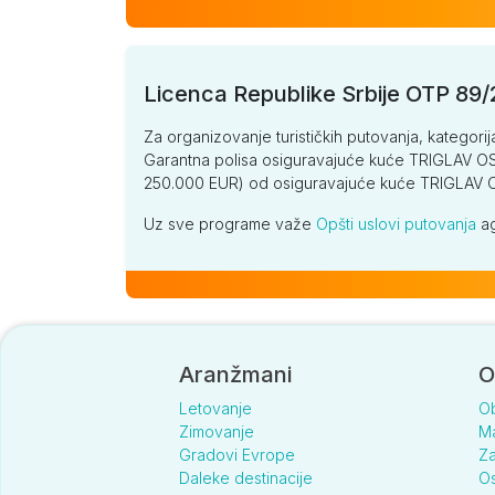
Licenca Republike Srbije OTP 89
Za organizovanje turističkih putovanja, kategorij
Garantna polisa osiguravajuće kuće TRIGLAV OSI
250.000 EUR) od osiguravajuće kuće TRIGLA
Uz sve programe važe
Opšti uslovi putovanja
ag
Aranžmani
O
Letovanje
O
Zimovanje
Ma
Gradovi Evrope
Za
Daleke destinacije
Os