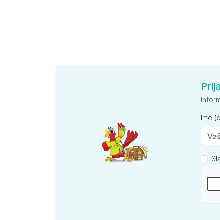
Prij
Infor
Ime (
Sl
Kompan