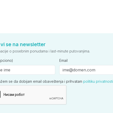
avi se na newsletter
macije o posebnim ponudama i last-minute putovanjima.
opciono)
Email
ažem se da dobijam email obaveštenja i prihvatam
politiku privatnosti
ija