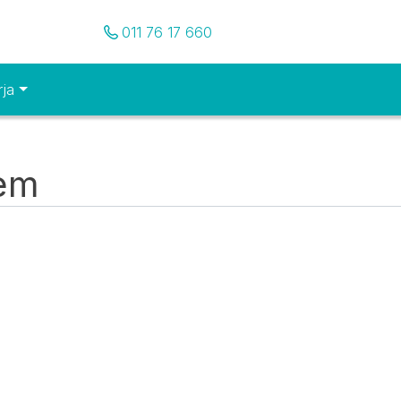
Pozovite nas
011 76 17 660
rja
tem