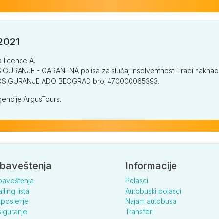
/2021
a licence A.
GURANJE - GARANTNA polisa za slučaj insolventnosti i radi naknade š
V OSIGURANJE ADO BEOGRAD broj 470000065393.
encije ArgusTours.
baveštenja
Informacije
baveštenja
Polasci
iling lista
Autobuski polasci
poslenje
Najam autobusa
iguranje
Transferi