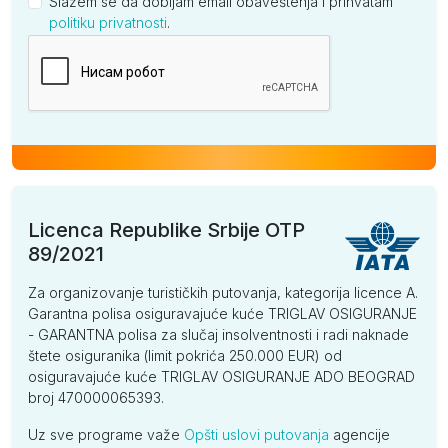
Slažem se da dobijam email obaveštenja i prihvatam
politiku privatnosti
.
Kompanija
Licenca Republike Srbije OTP
89/2021
Za organizovanje turističkih putovanja, kategorija licence A.
Garantna polisa osiguravajuće kuće TRIGLAV OSIGURANJE
- GARANTNA polisa za slučaj insolventnosti i radi naknade
štete osiguranika (limit pokrića 250.000 EUR) od
osiguravajuće kuće TRIGLAV OSIGURANJE ADO BEOGRAD
broj 470000065393.
Uz sve programe važe
Opšti uslovi putovanja
agencije