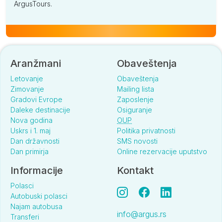
ArgusTours.
Aranžmani
Obaveštenja
Letovanje
Obaveštenja
Zimovanje
Mailing lista
Gradovi Evrope
Zaposlenje
Daleke destinacije
Osiguranje
Nova godina
OUP
Uskrs i 1. maj
Politika privatnosti
Dan državnosti
SMS novosti
Dan primirja
Online rezervacije uputstvo
Informacije
Kontakt
Polasci
Autobuski polasci
Najam autobusa
info@argus.rs
Transferi