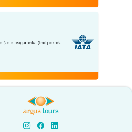
tete osiguranika (limit pokrića