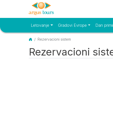
Letovanje
Gradovi Evrope
Dan primi
Osnovni meni
Početna
Rezervacioni sistem
Rezervacioni sis