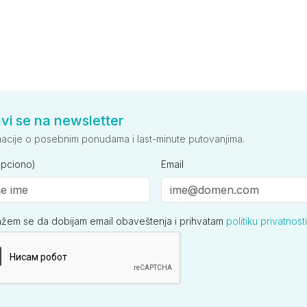
avi se na newsletter
macije o posebnim ponudama i last-minute putovanjima.
opciono)
Email
ažem se da dobijam email obaveštenja i prihvatam
politiku privatnosti
ija