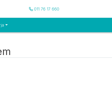
Pozovite nas
011 76 17 660
rja
tem