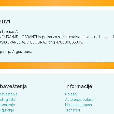
/2021
a licence A.
GURANJE - GARANTNA polisa za slučaj insolventnosti i radi naknade š
V OSIGURANJE ADO BEOGRAD broj 470000065393.
encije ArgusTours.
baveštenja
Informacije
baveštenja
Polasci
iling lista
Autobuski polasci
poslenje
Najam autobusa
iguranje
Transferi