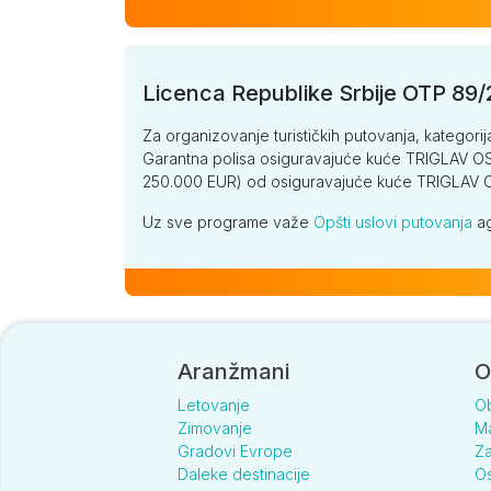
Licenca Republike Srbije OTP 89
Za organizovanje turističkih putovanja, kategorij
Garantna polisa osiguravajuće kuće TRIGLAV OSI
250.000 EUR) od osiguravajuće kuće TRIGLA
Uz sve programe važe
Opšti uslovi putovanja
ag
Aranžmani
O
Letovanje
O
Zimovanje
Ma
Gradovi Evrope
Za
Daleke destinacije
Os