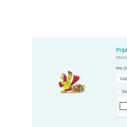
Prij
Infor
Ime (
Sl
Kompan