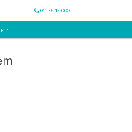
Pozovite nas
011 76 17 660
rja
tem