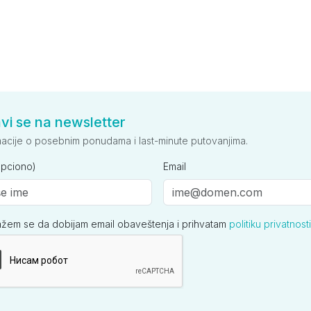
avi se na newsletter
macije o posebnim ponudama i last-minute putovanjima.
opciono)
Email
ažem se da dobijam email obaveštenja i prihvatam
politiku privatnosti
ija