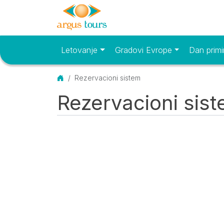
Letovanje
Gradovi Evrope
Dan primi
Osnovni meni
Početna
Rezervacioni sistem
Rezervacioni sis