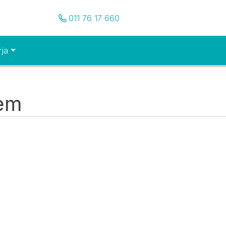
Pozovite nas
011 76 17 660
rja
tem