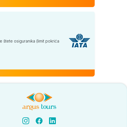
tete osiguranika (limit pokrića