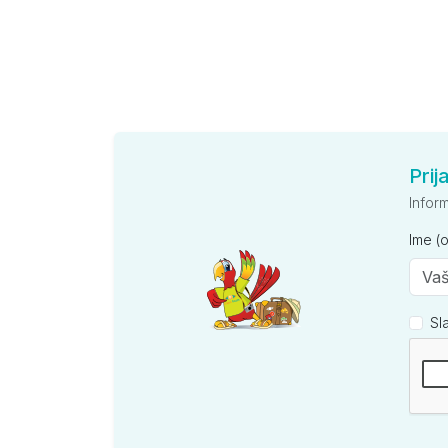
Prij
Infor
Ime (
Sl
Kompan