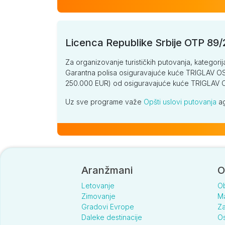
Licenca Republike Srbije OTP 89
Za organizovanje turističkih putovanja, kategorij
Garantna polisa osiguravajuće kuće TRIGLAV OSI
250.000 EUR) od osiguravajuće kuće TRIGLA
Uz sve programe važe
Opšti uslovi putovanja
ag
Aranžmani
O
Letovanje
O
Zimovanje
Ma
Gradovi Evrope
Za
Daleke destinacije
Os