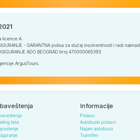
/2021
a licence A.
GURANJE - GARANTNA polisa za slučaj insolventnosti i radi naknade š
V OSIGURANJE ADO BEOGRAD broj 470000065393.
encije ArgusTours.
baveštenja
Informacije
baveštenja
Polasci
iling lista
Autobuski polasci
poslenje
Najam autobusa
iguranje
Transferi