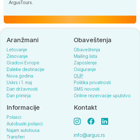
ArgusTours.
Aranžmani
Obaveštenja
Letovanje
Obaveštenja
Zimovanje
Mailing lista
Gradovi Evrope
Zaposlenje
Daleke destinacije
Osiguranje
Nova godina
OUP
Uskrs i 1. maj
Politika privatnosti
Dan državnosti
SMS novosti
Dan primirja
Online rezervacije uputstvo
Informacije
Kontakt
Polasci
Autobuski polasci
Najam autobusa
info@argus.rs
Transferi