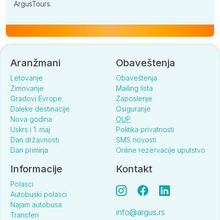
ArgusTours.
Aranžmani
Obaveštenja
Letovanje
Obaveštenja
Zimovanje
Mailing lista
Gradovi Evrope
Zaposlenje
Daleke destinacije
Osiguranje
Nova godina
OUP
Uskrs i 1. maj
Politika privatnosti
Dan državnosti
SMS novosti
Dan primirja
Online rezervacije uputstvo
Informacije
Kontakt
Polasci
Autobuski polasci
Najam autobusa
info@argus.rs
Transferi