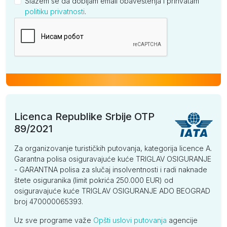
Slažem se da dobijam email obaveštenja i prihvatam
politiku privatnosti
.
Kompanija
Licenca Republike Srbije OTP
89/2021
Za organizovanje turističkih putovanja, kategorija licence A.
Garantna polisa osiguravajuće kuće TRIGLAV OSIGURANJE
- GARANTNA polisa za slučaj insolventnosti i radi naknade
štete osiguranika (limit pokrića 250.000 EUR) od
osiguravajuće kuće TRIGLAV OSIGURANJE ADO BEOGRAD
broj 470000065393.
Uz sve programe važe
Opšti uslovi putovanja
agencije