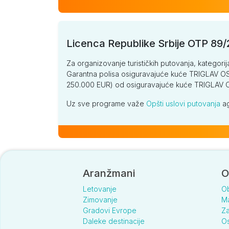
Licenca Republike Srbije OTP 89
Za organizovanje turističkih putovanja, kategorij
Garantna polisa osiguravajuće kuće TRIGLAV OSI
250.000 EUR) od osiguravajuće kuće TRIGLA
Uz sve programe važe
Opšti uslovi putovanja
ag
Aranžmani
O
Letovanje
O
Zimovanje
Ma
Gradovi Evrope
Za
Daleke destinacije
Os