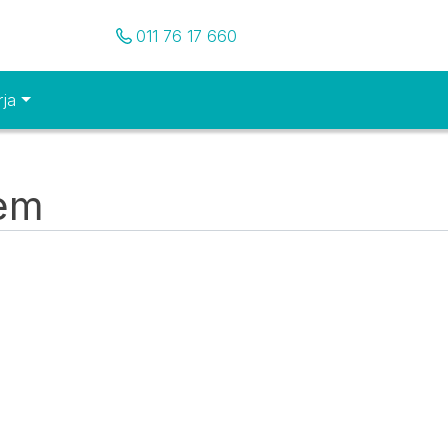
Pozovite nas
011 76 17 660
rja
tem