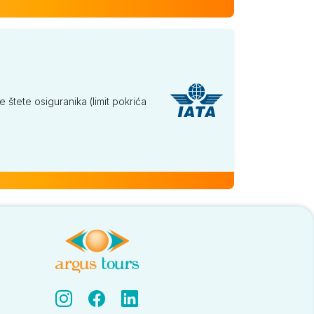
tete osiguranika (limit pokrića