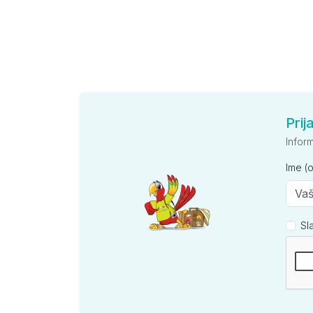
Prij
Infor
Ime (
Sl
Kompan