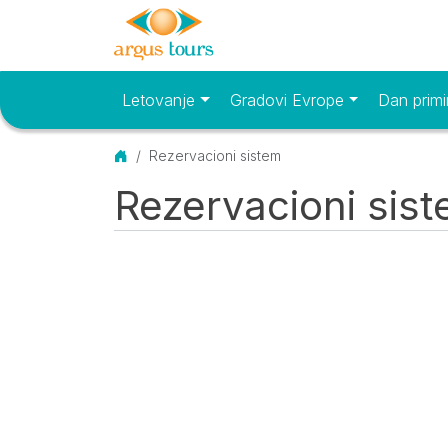
Letovanje
Gradovi Evrope
Dan primi
Osnovni meni
Početna
Rezervacioni sistem
Rezervacioni sis