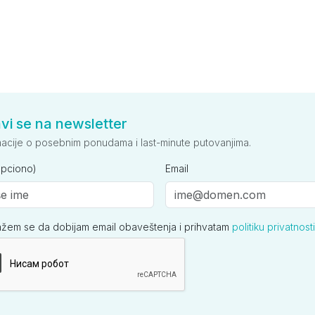
avi se na newsletter
macije o posebnim ponudama i last-minute putovanjima.
opciono)
Email
ažem se da dobijam email obaveštenja i prihvatam
politiku privatnosti
ija