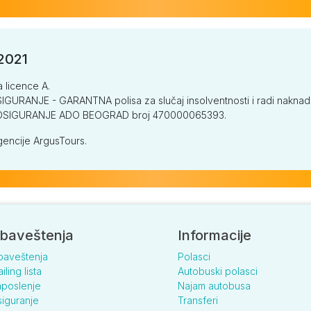
/2021
a licence A.
GURANJE - GARANTNA polisa za slučaj insolventnosti i radi naknade š
V OSIGURANJE ADO BEOGRAD broj 470000065393.
encije ArgusTours.
baveštenja
Informacije
baveštenja
Polasci
iling lista
Autobuski polasci
poslenje
Najam autobusa
iguranje
Transferi