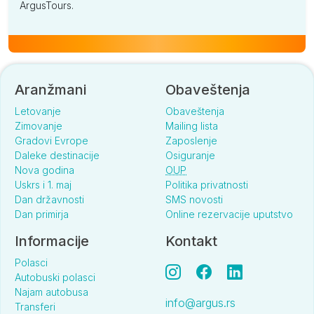
ArgusTours.
Aranžmani
Obaveštenja
Letovanje
Obaveštenja
Zimovanje
Mailing lista
Gradovi Evrope
Zaposlenje
Daleke destinacije
Osiguranje
Nova godina
OUP
Uskrs i 1. maj
Politika privatnosti
Dan državnosti
SMS novosti
Dan primirja
Online rezervacije uputstvo
Informacije
Kontakt
Polasci
Autobuski polasci
Najam autobusa
info@argus.rs
Transferi