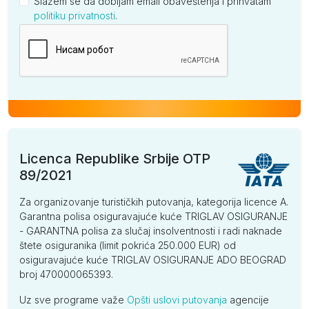
Slažem se da dobijam email obaveštenja i prihvatam
politiku privatnosti
.
Kompanija
Licenca Republike Srbije OTP
89/2021
Za organizovanje turističkih putovanja, kategorija licence A.
Garantna polisa osiguravajuće kuće TRIGLAV OSIGURANJE
- GARANTNA polisa za slučaj insolventnosti i radi naknade
štete osiguranika (limit pokrića 250.000 EUR) od
osiguravajuće kuće TRIGLAV OSIGURANJE ADO BEOGRAD
broj 470000065393.
Uz sve programe važe
Opšti uslovi putovanja
agencije