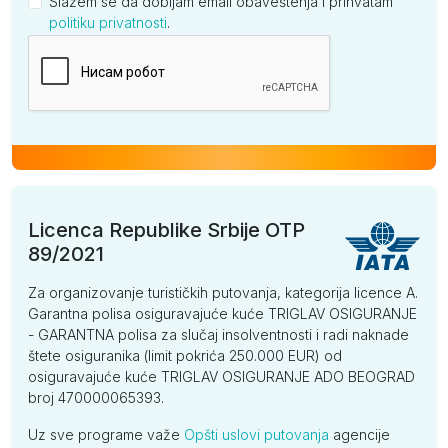
Slažem se da dobijam email obaveštenja i prihvatam
politiku privatnosti
.
Kompanija
Licenca Republike Srbije OTP
89/2021
Za organizovanje turističkih putovanja, kategorija licence A.
Garantna polisa osiguravajuće kuće TRIGLAV OSIGURANJE
- GARANTNA polisa za slučaj insolventnosti i radi naknade
štete osiguranika (limit pokrića 250.000 EUR) od
osiguravajuće kuće TRIGLAV OSIGURANJE ADO BEOGRAD
broj 470000065393.
Uz sve programe važe
Opšti uslovi putovanja
agencije