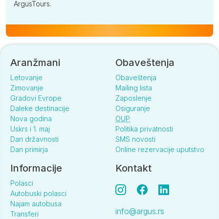
ArgusTours.
Aranžmani
Obaveštenja
Letovanje
Obaveštenja
Zimovanje
Mailing lista
Gradovi Evrope
Zaposlenje
Daleke destinacije
Osiguranje
Nova godina
OUP
Uskrs i 1. maj
Politika privatnosti
Dan državnosti
SMS novosti
Dan primirja
Online rezervacije uputstvo
Informacije
Kontakt
Polasci
Autobuski polasci
Najam autobusa
info@argus.rs
Transferi