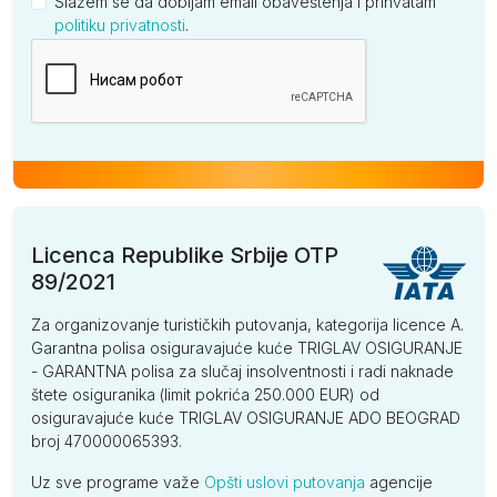
Slažem se da dobijam email obaveštenja i prihvatam
politiku privatnosti
.
Kompanija
Licenca Republike Srbije OTP
89/2021
Za organizovanje turističkih putovanja, kategorija licence A.
Garantna polisa osiguravajuće kuće TRIGLAV OSIGURANJE
- GARANTNA polisa za slučaj insolventnosti i radi naknade
štete osiguranika (limit pokrića 250.000 EUR) od
osiguravajuće kuće TRIGLAV OSIGURANJE ADO BEOGRAD
broj 470000065393.
Uz sve programe važe
Opšti uslovi putovanja
agencije