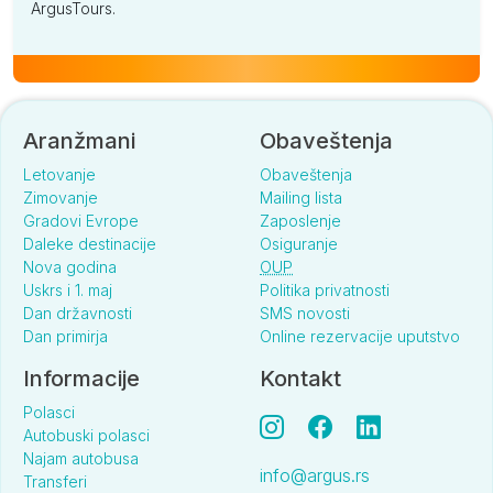
ArgusTours.
Aranžmani
Obaveštenja
Letovanje
Obaveštenja
Zimovanje
Mailing lista
Gradovi Evrope
Zaposlenje
Daleke destinacije
Osiguranje
Nova godina
OUP
Uskrs i 1. maj
Politika privatnosti
Dan državnosti
SMS novosti
Dan primirja
Online rezervacije uputstvo
Informacije
Kontakt
Polasci
Autobuski polasci
Najam autobusa
info@argus.rs
Transferi