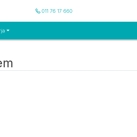
Pozovite nas
011 76 17 660
rja
tem