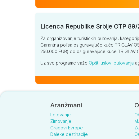
Licenca Republike Srbije OTP 89
Za organizovanje turističkih putovanja, kategorij
Garantna polisa osiguravajuće kuće TRIGLAV OSI
250.000 EUR) od osiguravajuće kuće TRIGLA
Uz sve programe važe
Opšti uslovi putovanja
ag
Aranžmani
O
Letovanje
O
Zimovanje
Ma
Gradovi Evrope
Za
Daleke destinacije
Os