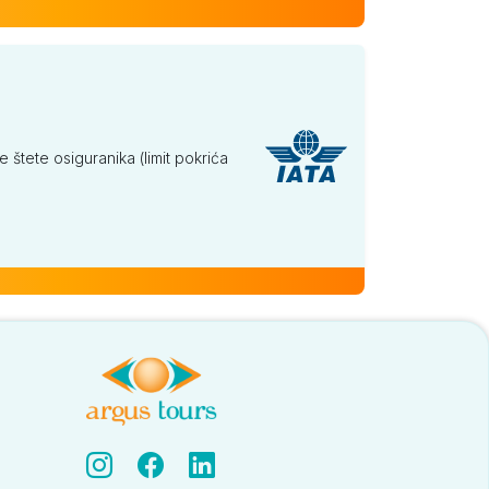
tete osiguranika (limit pokrića