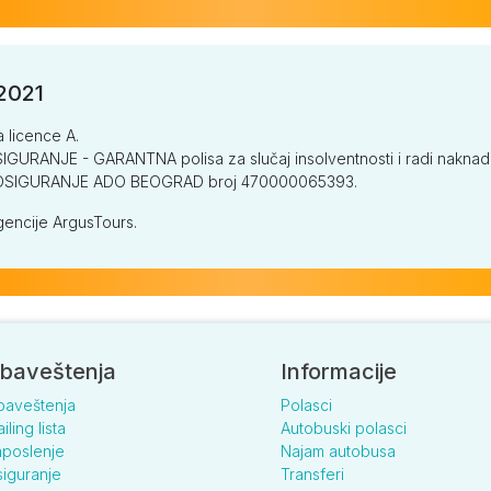
/2021
a licence A.
GURANJE - GARANTNA polisa za slučaj insolventnosti i radi naknade š
V OSIGURANJE ADO BEOGRAD broj 470000065393.
encije ArgusTours.
baveštenja
Informacije
baveštenja
Polasci
iling lista
Autobuski polasci
poslenje
Najam autobusa
iguranje
Transferi