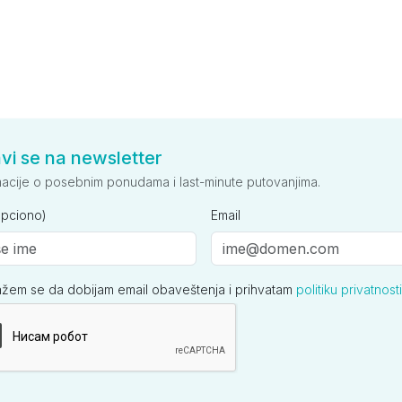
avi se na newsletter
macije o posebnim ponudama i last-minute putovanjima.
opciono)
Email
ažem se da dobijam email obaveštenja i prihvatam
politiku privatnosti
ija