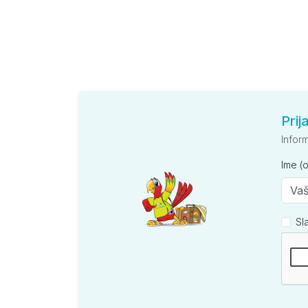
Prij
Infor
Ime (
Sl
Kompan