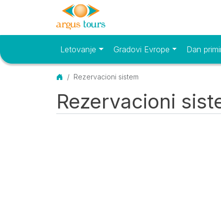
Letovanje
Gradovi Evrope
Dan primi
Osnovni meni
Početna
Rezervacioni sistem
Rezervacioni sis