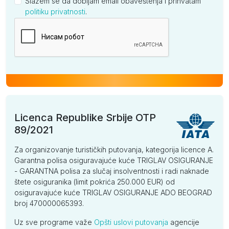
Slažem se da dobijam email obaveštenja i prihvatam
politiku privatnosti
.
Kompanija
Licenca Republike Srbije OTP
89/2021
Za organizovanje turističkih putovanja, kategorija licence A.
Garantna polisa osiguravajuće kuće TRIGLAV OSIGURANJE
- GARANTNA polisa za slučaj insolventnosti i radi naknade
štete osiguranika (limit pokrića 250.000 EUR) od
osiguravajuće kuće TRIGLAV OSIGURANJE ADO BEOGRAD
broj 470000065393.
Uz sve programe važe
Opšti uslovi putovanja
agencije