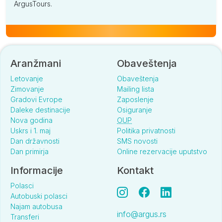
ArgusTours.
Aranžmani
Obaveštenja
Letovanje
Obaveštenja
Zimovanje
Mailing lista
Gradovi Evrope
Zaposlenje
Daleke destinacije
Osiguranje
Nova godina
OUP
Uskrs i 1. maj
Politika privatnosti
Dan državnosti
SMS novosti
Dan primirja
Online rezervacije uputstvo
Informacije
Kontakt
Polasci
Autobuski polasci
Najam autobusa
info@argus.rs
Transferi