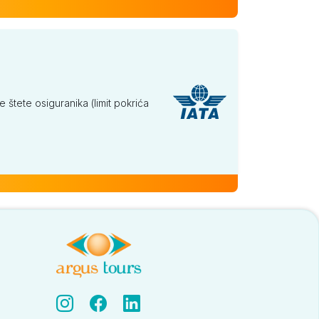
tete osiguranika (limit pokrića