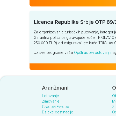
Licenca Republike Srbije OTP 89
Za organizovanje turističkih putovanja, kategorij
Garantna polisa osiguravajuće kuće TRIGLAV OSI
250.000 EUR) od osiguravajuće kuće TRIGLA
Uz sve programe važe
Opšti uslovi putovanja
ag
Aranžmani
O
Letovanje
O
Zimovanje
Ma
Gradovi Evrope
Za
Daleke destinacije
Os