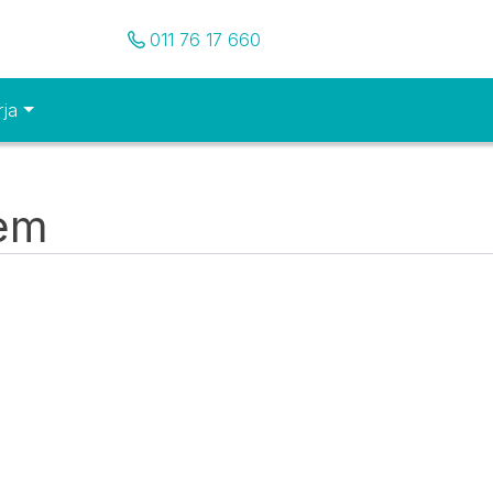
Pozovite nas
011 76 17 660
rja
tem