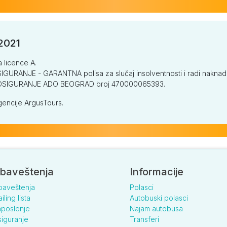
/2021
a licence A.
GURANJE - GARANTNA polisa za slučaj insolventnosti i radi naknade š
V OSIGURANJE ADO BEOGRAD broj 470000065393.
encije ArgusTours.
baveštenja
Informacije
baveštenja
Polasci
iling lista
Autobuski polasci
poslenje
Najam autobusa
iguranje
Transferi