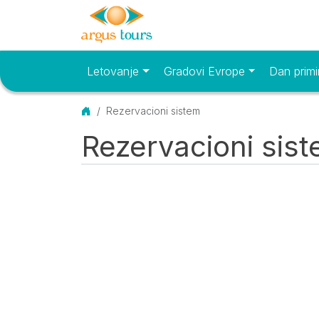
Letovanje
Gradovi Evrope
Dan primi
Osnovni meni
Početna
Rezervacioni sistem
Rezervacioni sis