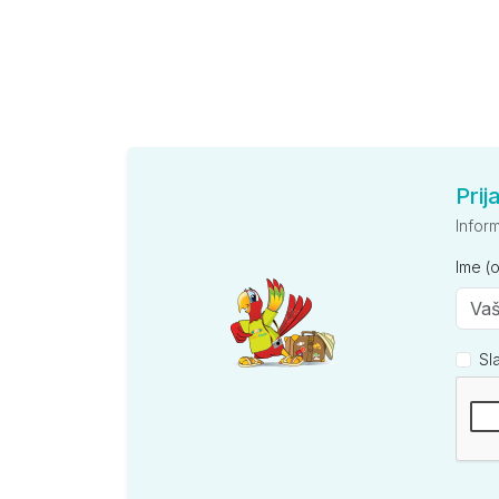
Prij
Infor
Ime (
Sl
Kompan