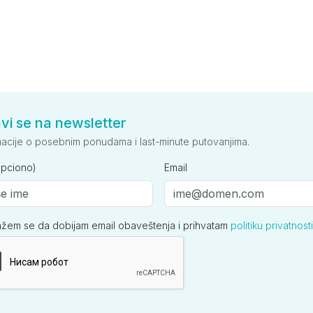
avi se na newsletter
macije o posebnim ponudama i last-minute putovanjima.
opciono)
Email
ažem se da dobijam email obaveštenja i prihvatam
politiku privatnosti
ija