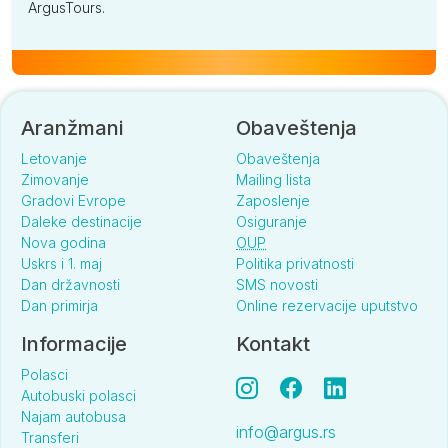
ArgusTours.
Aranžmani
Obaveštenja
Letovanje
Obaveštenja
Zimovanje
Mailing lista
Gradovi Evrope
Zaposlenje
Daleke destinacije
Osiguranje
Nova godina
OUP
Uskrs i 1. maj
Politika privatnosti
Dan državnosti
SMS novosti
Dan primirja
Online rezervacije uputstvo
Informacije
Kontakt
Polasci
Autobuski polasci
Najam autobusa
info@argus.rs
Transferi