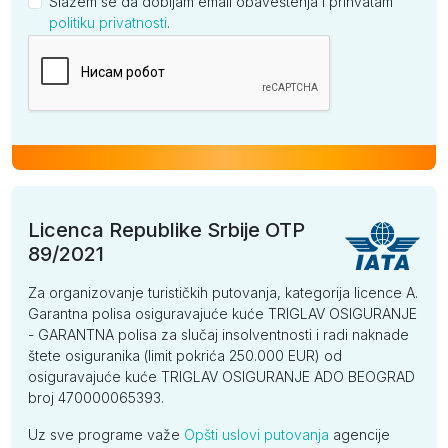
Slažem se da dobijam email obaveštenja i prihvatam
politiku privatnosti
.
Kompanija
Licenca Republike Srbije OTP
89/2021
Za organizovanje turističkih putovanja, kategorija licence A.
Garantna polisa osiguravajuće kuće TRIGLAV OSIGURANJE
- GARANTNA polisa za slučaj insolventnosti i radi naknade
štete osiguranika (limit pokrića 250.000 EUR) od
osiguravajuće kuće TRIGLAV OSIGURANJE ADO BEOGRAD
broj 470000065393.
Uz sve programe važe
Opšti uslovi putovanja
agencije