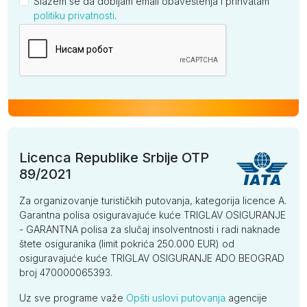
Slažem se da dobijam email obaveštenja i prihvatam
politiku privatnosti
.
Kompanija
Licenca Republike Srbije OTP
89/2021
Za organizovanje turističkih putovanja, kategorija licence A.
Garantna polisa osiguravajuće kuće TRIGLAV OSIGURANJE
- GARANTNA polisa za slučaj insolventnosti i radi naknade
štete osiguranika (limit pokrića 250.000 EUR) od
osiguravajuće kuće TRIGLAV OSIGURANJE ADO BEOGRAD
broj 470000065393.
Uz sve programe važe
Opšti uslovi putovanja
agencije