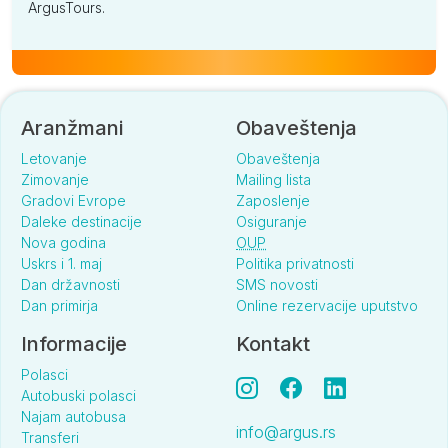
ArgusTours.
Aranžmani
Obaveštenja
Letovanje
Obaveštenja
Zimovanje
Mailing lista
Gradovi Evrope
Zaposlenje
Daleke destinacije
Osiguranje
Nova godina
OUP
Uskrs i 1. maj
Politika privatnosti
Dan državnosti
SMS novosti
Dan primirja
Online rezervacije uputstvo
Informacije
Kontakt
Polasci
Autobuski polasci
Najam autobusa
info@argus.rs
Transferi