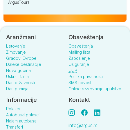
ArgusTours.
Aranžmani
Obaveštenja
Letovanje
Obaveštenja
Zimovanje
Mailing lista
Gradovi Evrope
Zaposlenje
Daleke destinacije
Osiguranje
Nova godina
OUP
Uskrs i 1. maj
Politika privatnosti
Dan državnosti
SMS novosti
Dan primirja
Online rezervacije uputstvo
Informacije
Kontakt
Polasci
Autobuski polasci
Najam autobusa
info@argus.rs
Transferi