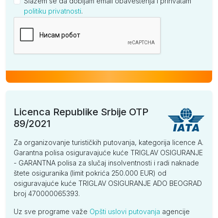
Slažem se da dobijam email obaveštenja i prihvatam
politiku privatnosti
.
Kompanija
Licenca Republike Srbije OTP
89/2021
Za organizovanje turističkih putovanja, kategorija licence A.
Garantna polisa osiguravajuće kuće TRIGLAV OSIGURANJE
- GARANTNA polisa za slučaj insolventnosti i radi naknade
štete osiguranika (limit pokrića 250.000 EUR) od
osiguravajuće kuće TRIGLAV OSIGURANJE ADO BEOGRAD
broj 470000065393.
Uz sve programe važe
Opšti uslovi putovanja
agencije