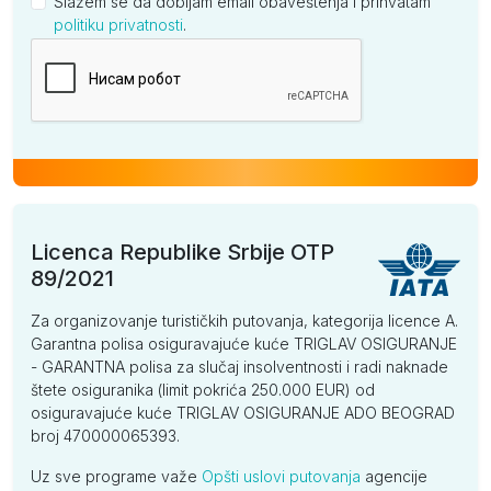
Slažem se da dobijam email obaveštenja i prihvatam
politiku privatnosti
.
Kompanija
Licenca Republike Srbije OTP
89/2021
Za organizovanje turističkih putovanja, kategorija licence A.
Garantna polisa osiguravajuće kuće TRIGLAV OSIGURANJE
- GARANTNA polisa za slučaj insolventnosti i radi naknade
štete osiguranika (limit pokrića 250.000 EUR) od
osiguravajuće kuće TRIGLAV OSIGURANJE ADO BEOGRAD
broj 470000065393.
Uz sve programe važe
Opšti uslovi putovanja
agencije