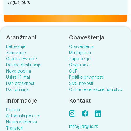
ArgusTours.
Aranžmani
Obaveštenja
Letovanje
Obaveštenja
Zimovanje
Mailing lista
Gradovi Evrope
Zaposlenje
Daleke destinacije
Osiguranje
Nova godina
OUP
Uskrs i 1. maj
Politika privatnosti
Dan državnosti
SMS novosti
Dan primirja
Online rezervacije uputstvo
Informacije
Kontakt
Polasci
Autobuski polasci
Najam autobusa
info@argus.rs
Transferi