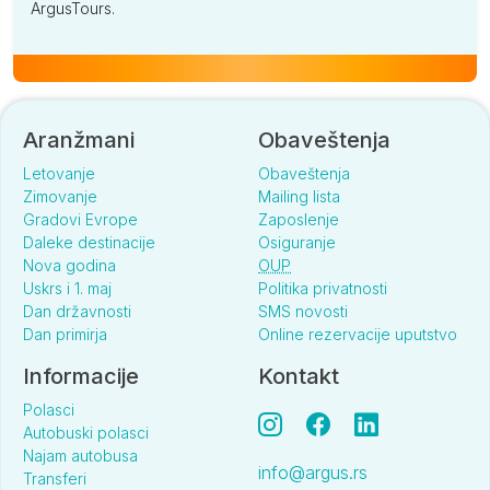
ArgusTours.
Aranžmani
Obaveštenja
Letovanje
Obaveštenja
Zimovanje
Mailing lista
Gradovi Evrope
Zaposlenje
Daleke destinacije
Osiguranje
Nova godina
OUP
Uskrs i 1. maj
Politika privatnosti
Dan državnosti
SMS novosti
Dan primirja
Online rezervacije uputstvo
Informacije
Kontakt
Polasci
Autobuski polasci
Najam autobusa
info@argus.rs
Transferi