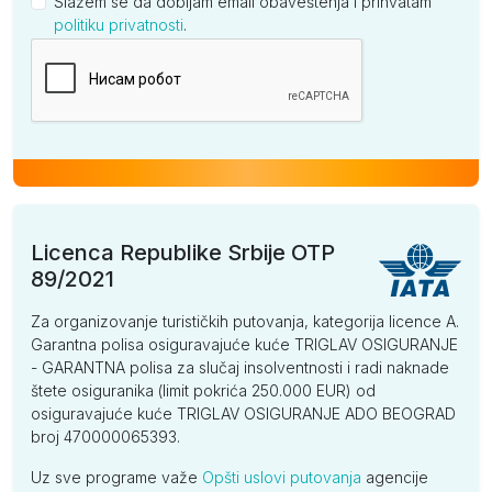
Slažem se da dobijam email obaveštenja i prihvatam
politiku privatnosti
.
Kompanija
Licenca Republike Srbije OTP
89/2021
Za organizovanje turističkih putovanja, kategorija licence A.
Garantna polisa osiguravajuće kuće TRIGLAV OSIGURANJE
- GARANTNA polisa za slučaj insolventnosti i radi naknade
štete osiguranika (limit pokrića 250.000 EUR) od
osiguravajuće kuće TRIGLAV OSIGURANJE ADO BEOGRAD
broj 470000065393.
Uz sve programe važe
Opšti uslovi putovanja
agencije