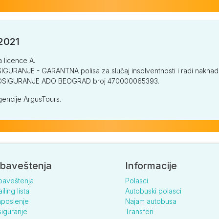
/2021
a licence A.
GURANJE - GARANTNA polisa za slučaj insolventnosti i radi naknade š
V OSIGURANJE ADO BEOGRAD broj 470000065393.
encije ArgusTours.
baveštenja
Informacije
baveštenja
Polasci
iling lista
Autobuski polasci
poslenje
Najam autobusa
iguranje
Transferi