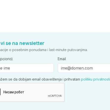
avi se na newsletter
macije o posebnim ponudama i last-minute putovanjima.
opciono)
Email
ažem se da dobijam email obaveštenja i prihvatam
politiku privatnosti
ija