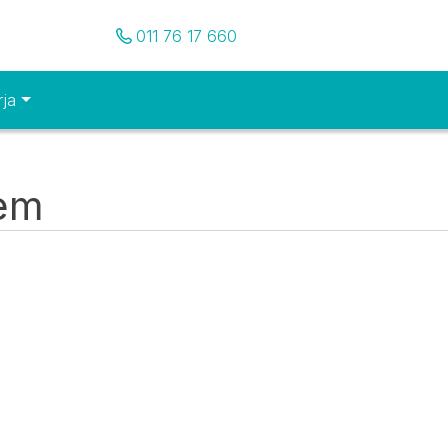
Pozovite nas
011 76 17 660
rja
tem