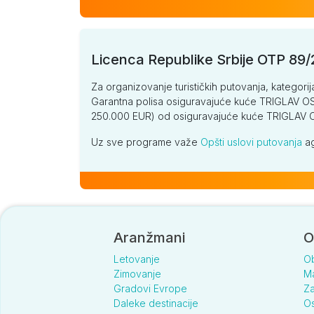
Licenca Republike Srbije OTP 89
Za organizovanje turističkih putovanja, kategorij
Garantna polisa osiguravajuće kuće TRIGLAV OSI
250.000 EUR) od osiguravajuće kuće TRIGLA
Uz sve programe važe
Opšti uslovi putovanja
ag
Aranžmani
O
Letovanje
O
Zimovanje
Ma
Gradovi Evrope
Za
Daleke destinacije
Os