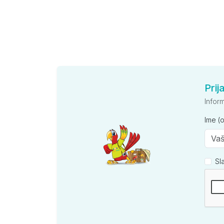
Prij
Infor
Ime (
Sl
Kompan