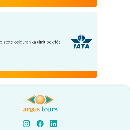
tete osiguranika (limit pokrića