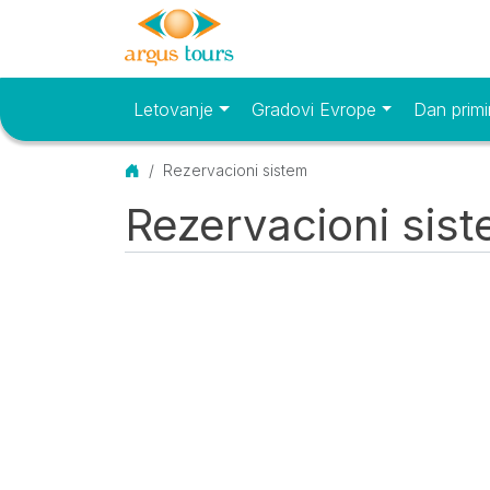
Letovanje
Gradovi Evrope
Dan primi
Osnovni meni
Početna
Rezervacioni sistem
Rezervacioni sis