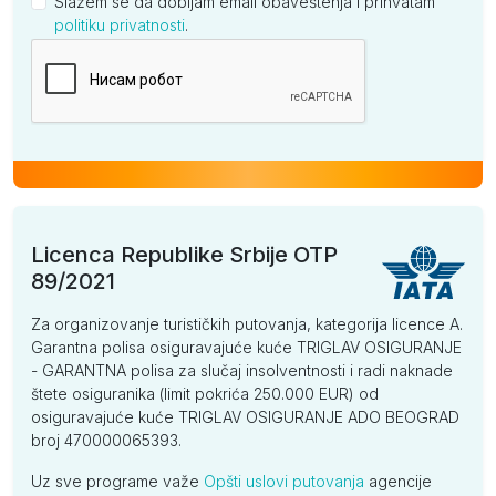
Slažem se da dobijam email obaveštenja i prihvatam
politiku privatnosti
.
Kompanija
Licenca Republike Srbije OTP
89/2021
Za organizovanje turističkih putovanja, kategorija licence A.
Garantna polisa osiguravajuće kuće TRIGLAV OSIGURANJE
- GARANTNA polisa za slučaj insolventnosti i radi naknade
štete osiguranika (limit pokrića 250.000 EUR) od
osiguravajuće kuće TRIGLAV OSIGURANJE ADO BEOGRAD
broj 470000065393.
Uz sve programe važe
Opšti uslovi putovanja
agencije