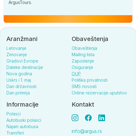
ArgusTours.
Aranžmani
Obaveštenja
Letovanje
Obaveštenja
Zimovanje
Mailing lista
Gradovi Evrope
Zaposlenje
Daleke destinacije
Osiguranje
Nova godina
OUP
Uskrs i 1. maj
Politika privatnosti
Dan državnosti
SMS novosti
Dan primirja
Online rezervacije uputstvo
Informacije
Kontakt
Polasci
Autobuski polasci
Najam autobusa
info@argus.rs
Transferi