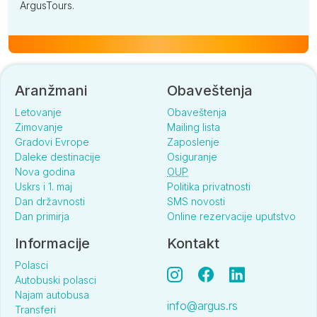
ArgusTours.
Aranžmani
Obaveštenja
Letovanje
Obaveštenja
Zimovanje
Mailing lista
Gradovi Evrope
Zaposlenje
Daleke destinacije
Osiguranje
Nova godina
OUP
Uskrs i 1. maj
Politika privatnosti
Dan državnosti
SMS novosti
Dan primirja
Online rezervacije uputstvo
Informacije
Kontakt
Polasci
Autobuski polasci
Najam autobusa
info@argus.rs
Transferi