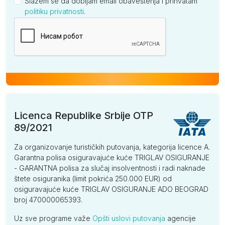
Slažem se da dobijam email obaveštenja i prihvatam
politiku privatnosti
.
Kompanija
Licenca Republike Srbije OTP
89/2021
Za organizovanje turističkih putovanja, kategorija licence A.
Garantna polisa osiguravajuće kuće TRIGLAV OSIGURANJE
- GARANTNA polisa za slučaj insolventnosti i radi naknade
štete osiguranika (limit pokrića 250.000 EUR) od
osiguravajuće kuće TRIGLAV OSIGURANJE ADO BEOGRAD
broj 470000065393.
Uz sve programe važe
Opšti uslovi putovanja
agencije