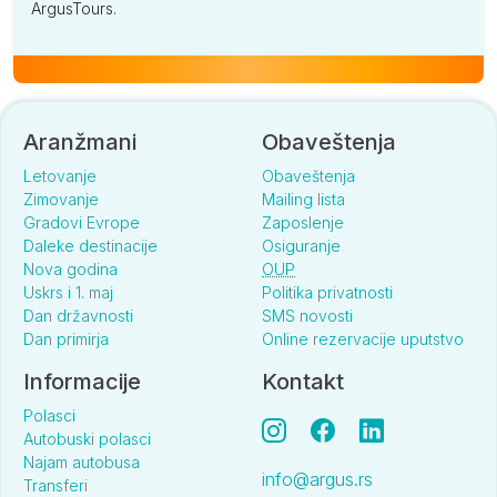
ArgusTours.
Aranžmani
Obaveštenja
Letovanje
Obaveštenja
Zimovanje
Mailing lista
Gradovi Evrope
Zaposlenje
Daleke destinacije
Osiguranje
Nova godina
OUP
Uskrs i 1. maj
Politika privatnosti
Dan državnosti
SMS novosti
Dan primirja
Online rezervacije uputstvo
Informacije
Kontakt
Polasci
Autobuski polasci
Najam autobusa
info@argus.rs
Transferi