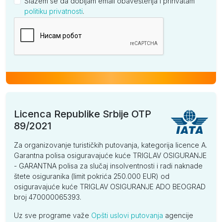
Slažem se da dobijam email obaveštenja i prihvatam
politiku privatnosti
.
Kompanija
Licenca Republike Srbije OTP
89/2021
Za organizovanje turističkih putovanja, kategorija licence A.
Garantna polisa osiguravajuće kuće TRIGLAV OSIGURANJE
- GARANTNA polisa za slučaj insolventnosti i radi naknade
štete osiguranika (limit pokrića 250.000 EUR) od
osiguravajuće kuće TRIGLAV OSIGURANJE ADO BEOGRAD
broj 470000065393.
Uz sve programe važe
Opšti uslovi putovanja
agencije