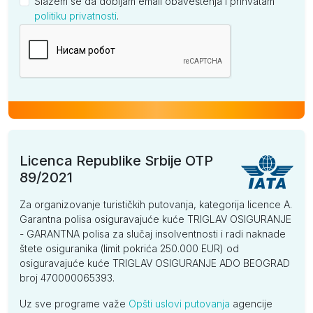
Slažem se da dobijam email obaveštenja i prihvatam
politiku privatnosti
.
Kompanija
Licenca Republike Srbije OTP
89/2021
Za organizovanje turističkih putovanja, kategorija licence A.
Garantna polisa osiguravajuće kuće TRIGLAV OSIGURANJE
- GARANTNA polisa za slučaj insolventnosti i radi naknade
štete osiguranika (limit pokrića 250.000 EUR) od
osiguravajuće kuće TRIGLAV OSIGURANJE ADO BEOGRAD
broj 470000065393.
Uz sve programe važe
Opšti uslovi putovanja
agencije