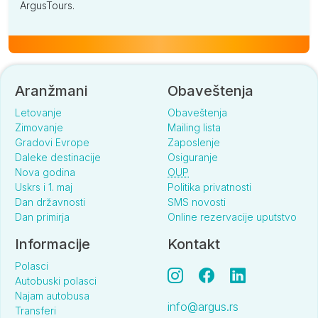
ArgusTours.
Aranžmani
Obaveštenja
Letovanje
Obaveštenja
Zimovanje
Mailing lista
Gradovi Evrope
Zaposlenje
Daleke destinacije
Osiguranje
Nova godina
OUP
Uskrs i 1. maj
Politika privatnosti
Dan državnosti
SMS novosti
Dan primirja
Online rezervacije uputstvo
Informacije
Kontakt
Polasci
Autobuski polasci
Najam autobusa
info@argus.rs
Transferi