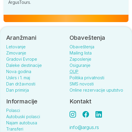
ArgusTours.
Aranžmani
Obaveštenja
Letovanje
Obaveštenja
Zimovanje
Mailing lista
Gradovi Evrope
Zaposlenje
Daleke destinacije
Osiguranje
Nova godina
OUP
Uskrs i 1. maj
Politika privatnosti
Dan državnosti
SMS novosti
Dan primirja
Online rezervacije uputstvo
Informacije
Kontakt
Polasci
Autobuski polasci
Najam autobusa
info@argus.rs
Transferi