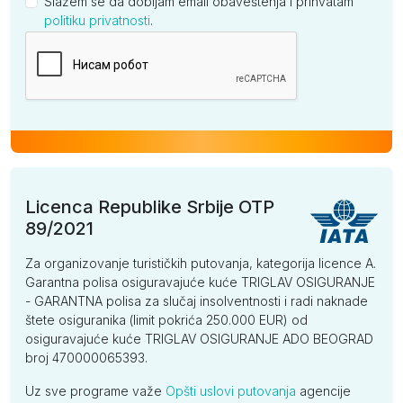
Slažem se da dobijam email obaveštenja i prihvatam
politiku privatnosti
.
Kompanija
Licenca Republike Srbije OTP
89/2021
Za organizovanje turističkih putovanja, kategorija licence A.
Garantna polisa osiguravajuće kuće TRIGLAV OSIGURANJE
- GARANTNA polisa za slučaj insolventnosti i radi naknade
štete osiguranika (limit pokrića 250.000 EUR) od
osiguravajuće kuće TRIGLAV OSIGURANJE ADO BEOGRAD
broj 470000065393.
Uz sve programe važe
Opšti uslovi putovanja
agencije