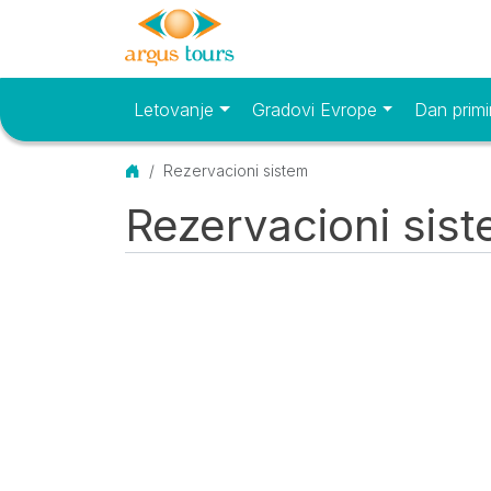
Letovanje
Gradovi Evrope
Dan primi
Osnovni meni
Početna
Rezervacioni sistem
Rezervacioni sis