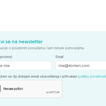
avi se na newsletter
macije o posebnim ponudama i last-minute putovanjima.
opciono)
Email
ažem se da dobijam email obaveštenja i prihvatam
politiku privatnosti
ija