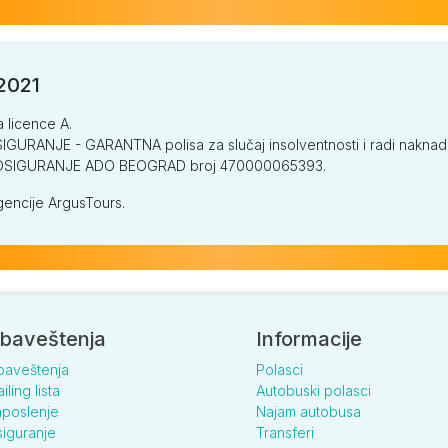
/2021
a licence A.
GURANJE - GARANTNA polisa za slučaj insolventnosti i radi naknade š
V OSIGURANJE ADO BEOGRAD broj 470000065393.
encije ArgusTours.
baveštenja
Informacije
baveštenja
Polasci
iling lista
Autobuski polasci
poslenje
Najam autobusa
iguranje
Transferi