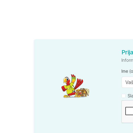
Prij
Infor
Ime (
Sl
Kompan