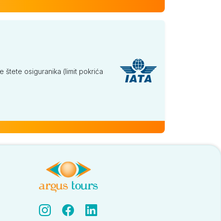
tete osiguranika (limit pokrića