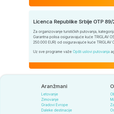
Licenca Republike Srbije OTP 89
Za organizovanje turističkih putovanja, kategorij
Garantna polisa osiguravajuće kuće TRIGLAV OSI
250.000 EUR) od osiguravajuće kuće TRIGLA
Uz sve programe važe
Opšti uslovi putovanja
ag
Aranžmani
O
Letovanje
O
Zimovanje
Ma
Gradovi Evrope
Za
Daleke destinacije
Os