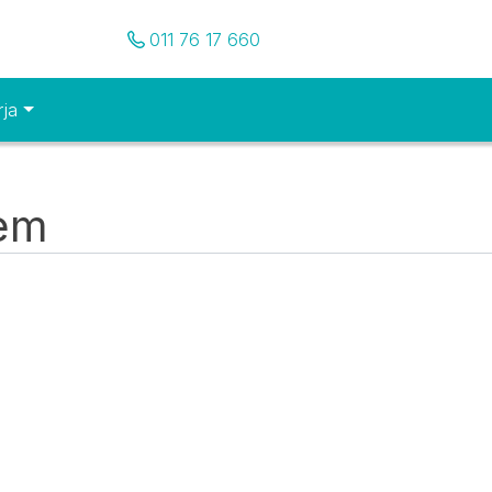
Pozovite nas
011 76 17 660
rja
tem