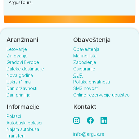
ArgusTours.
Aranžmani
Obaveštenja
Letovanje
Obaveštenja
Zimovanje
Mailing lista
Gradovi Evrope
Zaposlenje
Daleke destinacije
Osiguranje
Nova godina
OUP
Uskrs i 1. maj
Politika privatnosti
Dan državnosti
SMS novosti
Dan primirja
Online rezervacije uputstvo
Informacije
Kontakt
Polasci
Autobuski polasci
Najam autobusa
info@argus.rs
Transferi