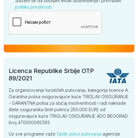
Slažem se da dobijam email obaveštenja i prihvatam
politiku privatnosti
.
Kompanija
Licenca Republike Srbije OTP
89/2021
Za organizovanje turističkih putovanja, kategorija licence A.
Garantna polisa osiguravajuće kuće TRIGLAV OSIGURANJE
- GARANTNA polisa za slučaj insolventnosti i radi naknade
štete osiguranika (limit pokrića 250.000 EUR) od
osiguravajuće kuće TRIGLAV OSIGURANJE ADO BEOGRAD
broj 470000065393.
Uz sve programe važe
Opšti uslovi putovanja
agencije