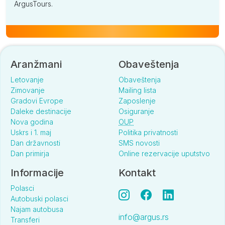
ArgusTours.
Aranžmani
Obaveštenja
Letovanje
Obaveštenja
Zimovanje
Mailing lista
Gradovi Evrope
Zaposlenje
Daleke destinacije
Osiguranje
Nova godina
OUP
Uskrs i 1. maj
Politika privatnosti
Dan državnosti
SMS novosti
Dan primirja
Online rezervacije uputstvo
Informacije
Kontakt
Polasci
Autobuski polasci
Najam autobusa
info@argus.rs
Transferi