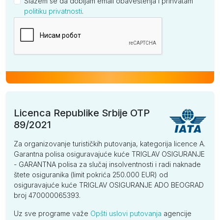
Slažem se da dobijam email obaveštenja i prihvatam
politiku privatnosti
.
Kompanija
Licenca Republike Srbije OTP
89/2021
Za organizovanje turističkih putovanja, kategorija licence A.
Garantna polisa osiguravajuće kuće TRIGLAV OSIGURANJE
- GARANTNA polisa za slučaj insolventnosti i radi naknade
štete osiguranika (limit pokrića 250.000 EUR) od
osiguravajuće kuće TRIGLAV OSIGURANJE ADO BEOGRAD
broj 470000065393.
Uz sve programe važe
Opšti uslovi putovanja
agencije