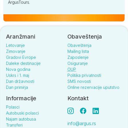
ArgusTours.
Aranžmani
Obaveštenja
Letovanje
Obaveštenja
Zimovanje
Mailing lista
Gradovi Evrope
Zaposlenje
Daleke destinacije
Osiguranje
Nova godina
OUP
Uskrs i 1. maj
Politika privatnosti
Dan državnosti
SMS novosti
Dan primirja
Online rezervacije uputstvo
Informacije
Kontakt
Polasci
Autobuski polasci
Najam autobusa
info@argus.rs
Transferi