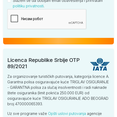
Slažem se da dobijam email obaveštenja i prihvatam
politiku privatnosti
.
Kompanija
Licenca Republike Srbije OTP
89/2021
Za organizovanje turističkih putovanja, kategorija licence A.
Garantna polisa osiguravajuće kuće TRIGLAV OSIGURANJE
- GARANTNA polisa za slučaj insolventnosti i radi naknade
štete osiguranika (limit pokrića 250.000 EUR) od
osiguravajuće kuće TRIGLAV OSIGURANJE ADO BEOGRAD
broj 470000065393.
Uz sve programe važe
Opšti uslovi putovanja
agencije