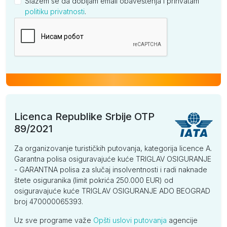
Slažem se da dobijam email obaveštenja i prihvatam
politiku privatnosti
.
Kompanija
Licenca Republike Srbije OTP
89/2021
Za organizovanje turističkih putovanja, kategorija licence A.
Garantna polisa osiguravajuće kuće TRIGLAV OSIGURANJE
- GARANTNA polisa za slučaj insolventnosti i radi naknade
štete osiguranika (limit pokrića 250.000 EUR) od
osiguravajuće kuće TRIGLAV OSIGURANJE ADO BEOGRAD
broj 470000065393.
Uz sve programe važe
Opšti uslovi putovanja
agencije