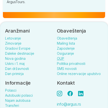
ArgusTours.
Aranžmani
Obaveštenja
Letovanje
Obaveštenja
Zimovanje
Mailing lista
Gradovi Evrope
Zaposlenje
Daleke destinacije
Osiguranje
Nova godina
OUP
Uskrs i 1. maj
Politika privatnosti
Dan državnosti
SMS novosti
Dan primirja
Online rezervacije uputstvo
Informacije
Kontakt
Polasci
Autobuski polasci
Najam autobusa
info@argus.rs
Transferi